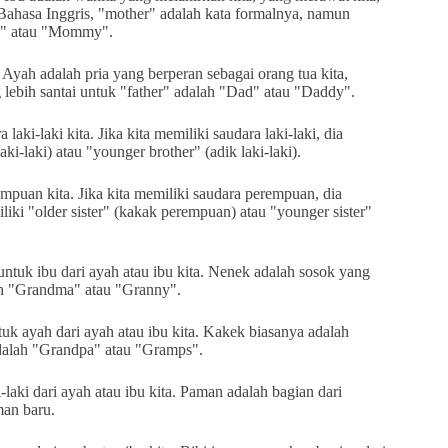
Bahasa Inggris, "mother" adalah kata formalnya, namun
m" atau "Mommy".
 Ayah adalah pria yang berperan sebagai orang tua kita,
 lebih santai untuk "father" adalah "Dad" atau "Daddy".
aki-laki kita. Jika kita memiliki saudara laki-laki, dia
aki-laki) atau "younger brother" (adik laki-laki).
empuan kita. Jika kita memiliki saudara perempuan, dia
miliki "older sister" (kakak perempuan) atau "younger sister"
tuk ibu dari ayah atau ibu kita. Nenek adalah sosok yang
lah "Grandma" atau "Granny".
uk ayah dari ayah atau ibu kita. Kakek biasanya adalah
adalah "Grandpa" atau "Gramps".
laki dari ayah atau ibu kita. Paman adalah bagian dari
man baru.