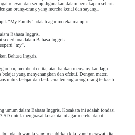
at relevan dan sering digunakan dalam percakapan sehari-
engan orang-orang yang mereka kenal dan sayangi.
 topik "My Family" adalah agar mereka mampu:
alam Bahasa Inggris.
 sederhana dalam Bahasa Inggris.
seperti "my".
kan Bahasa Inggris.
nggambar, membuat cerita, atau bahkan menyanyikan lagu
s belajar yang menyenangkan dan efektif. Dengan materi
as untuk belajar dan berbicara tentang orang-orang terkasih
ng umum dalam Bahasa Inggris. Kosakata ini adalah fondasi
s 3 SD untuk menguasai kosakata ini agar mereka dapat
 Ibu adalah wanita yang melahirkan kita, yang merawat kita,