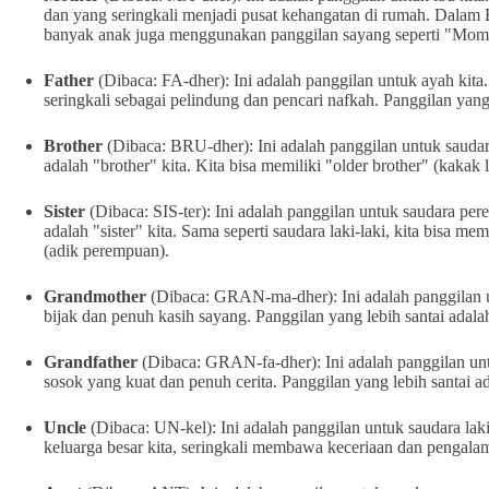
dan yang seringkali menjadi pusat kehangatan di rumah. Dalam 
banyak anak juga menggunakan panggilan sayang seperti "Mo
Father
(Dibaca: FA-dher): Ini adalah panggilan untuk ayah kita.
seringkali sebagai pelindung dan pencari nafkah. Panggilan yang
Brother
(Dibaca: BRU-dher): Ini adalah panggilan untuk saudara l
adalah "brother" kita. Kita bisa memiliki "older brother" (kakak l
Sister
(Dibaca: SIS-ter): Ini adalah panggilan untuk saudara per
adalah "sister" kita. Sama seperti saudara laki-laki, kita bisa me
(adik perempuan).
Grandmother
(Dibaca: GRAN-ma-dher): Ini adalah panggilan un
bijak dan penuh kasih sayang. Panggilan yang lebih santai ada
Grandfather
(Dibaca: GRAN-fa-dher): Ini adalah panggilan unt
sosok yang kuat dan penuh cerita. Panggilan yang lebih santai 
Uncle
(Dibaca: UN-kel): Ini adalah panggilan untuk saudara laki-
keluarga besar kita, seringkali membawa keceriaan dan pengala