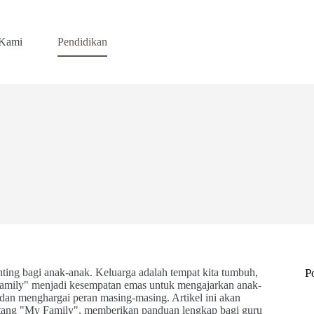
 Kami
Pendidikan
nting bagi anak-anak. Keluarga adalah tempat kita tumbuh,
P
 Family" menjadi kesempatan emas untuk mengajarkan anak-
 dan menghargai peran masing-masing. Artikel ini akan
ntang "My Family", memberikan panduan lengkap bagi guru