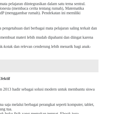
a pelajaran diintegrasikan dalam satu tema sentral.
onesia (membaca cerita tentang rumah), Matematika
BdP (menggambar rumah). Pendekatan ini memiliki
pengetahuan dari berbagai mata pelajaran saling terkait dan
k membuat materi lebih mudah dipahami dan diingat karena
ak-kotak dan relevan cenderung lebih menarik bagi anak-
fektif
um 2013 hadir sebagai solusi modern untuk membantu siswa
 saja melalui berbagai perangkat seperti komputer, tablet,
ang tua.
k buku fisik yang memakan tempat. Ebook juga