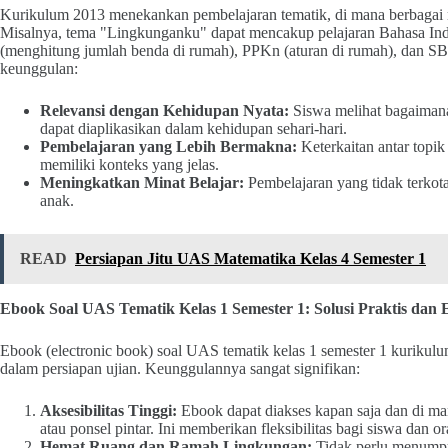
Kurikulum 2013 menekankan pembelajaran tematik, di mana berbagai mat
Misalnya, tema "Lingkunganku" dapat mencakup pelajaran Bahasa Ind
(menghitung jumlah benda di rumah), PPKn (aturan di rumah), dan S
keunggulan:
Relevansi dengan Kehidupan Nyata:
Siswa melihat bagaimana 
dapat diaplikasikan dalam kehidupan sehari-hari.
Pembelajaran yang Lebih Bermakna:
Keterkaitan antar topi
memiliki konteks yang jelas.
Meningkatkan Minat Belajar:
Pembelajaran yang tidak terkot
anak.
READ
Persiapan Jitu UAS Matematika Kelas 4 Semester 1
Ebook Soal UAS Tematik Kelas 1 Semester 1: Solusi Praktis dan E
Ebook (electronic book) soal UAS tematik kelas 1 semester 1 kurikul
dalam persiapan ujian. Keunggulannya sangat signifikan:
Aksesibilitas Tinggi:
Ebook dapat diakses kapan saja dan di mana
atau ponsel pintar. Ini memberikan fleksibilitas bagi siswa dan or
Hemat Ruang dan Ramah Lingkungan:
Tidak perlu menumpu