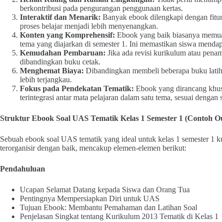
berkontribusi pada pengurangan penggunaan kertas.
Interaktif dan Menarik:
Banyak ebook dilengkapi dengan fitur i
proses belajar menjadi lebih menyenangkan.
Konten yang Komprehensif:
Ebook yang baik biasanya memuat
tema yang diajarkan di semester 1. Ini memastikan siswa menda
Kemudahan Pembaruan:
Jika ada revisi kurikulum atau penam
dibandingkan buku cetak.
Menghemat Biaya:
Dibandingkan membeli beberapa buku latiha
lebih terjangkau.
Fokus pada Pendekatan Tematik:
Ebook yang dirancang khusu
terintegrasi antar mata pelajaran dalam satu tema, sesuai denga
Struktur Ebook Soal UAS Tematik Kelas 1 Semester 1 (Contoh Ou
Sebuah ebook soal UAS tematik yang ideal untuk kelas 1 semester 1 k
terorganisir dengan baik, mencakup elemen-elemen berikut:
Pendahuluan
Ucapan Selamat Datang kepada Siswa dan Orang Tua
Pentingnya Mempersiapkan Diri untuk UAS
Tujuan Ebook: Membantu Pemahaman dan Latihan Soal
Penjelasan Singkat tentang Kurikulum 2013 Tematik di Kelas 1