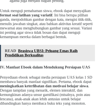
agama juga menjadi bagian penting.
Untuk menguji pemahaman siswa, ebook dapat menyajikan
format soal latihan yang variatif
. Ini bisa berupa pilihan
ganda, menjodohkan gambar dengan kata, mengisi titik-titik,
menulis jawaban singkat, atau bahkan aktivitas kreatif seperti
mewarnai atau menghubungkan gambar yang sesuai. Variasi
ini penting agar siswa tidak bosan dan dapat menguji
kemampuan mereka dalam berbagai bentuk.
READ
Beasiswa UBSI: Peluang Emas Raih
Pendidikan Berkualitas
IV. Manfaat Ebook dalam Mendukung Persiapan UAS
Penyediaan ebook sebagai media persiapan UAS kelas 1 SD
membawa banyak manfaat signifikan. Pertama, ebook dapat
meningkatkan keterlibatan dan motivasi belajar siswa
.
Dengan tampilan yang menarik, elemen interaktif, dan
kemungkinan adanya unsur gamifikasi (misalnya, poin atau
lencana), anak-anak akan lebih antusias untuk belajar
dibandingkan hanya membaca buku teks yang monoton.