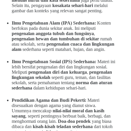
menulis huruf dan kata sederhana
juga perlu dilatih.
Selain itu, pengayaan
kosakata sehari-hari
melalui
gambar dan konteks yang relevan sangat penting.
Ilmu Pengetahuan Alam (IPA) Sederhana:
Konten
berfokus pada dunia sekitar anak. Ini meliputi
pengenalan anggota tubuh dan fungsinya
,
pengenalan hewan dan tumbuhan di sekitar
rumah
atau sekolah, serta
pengenalan cuaca dan lingkungan
alam
sederhana seperti matahari, hujan, dan angin.
Ilmu Pengetahuan Sosial (IPS) Sederhana:
Materi ini
lebih bersifat pengenalan diri dan lingkungan sosial.
Meliputi
pengenalan diri dan keluarga
,
pengenalan
lingkungan sekolah
seperti guru, teman, dan fasilitas
sekolah, serta pemahaman tentang
norma dan aturan
sederhana
dalam kehidupan sehari-hari.
Pendidikan Agama dan Budi Pekerti:
Materi
disesuaikan dengan agama yang dianut siswa.
Umumnya mencakup
nilai-nilai moral dan kasih
sayang
, seperti pentingnya berbuat baik, berbagi, dan
menghormati orang lain.
Doa-doa pendek
yang biasa
dibaca dan
kisah-kisah teladan sederhana
dari tokoh