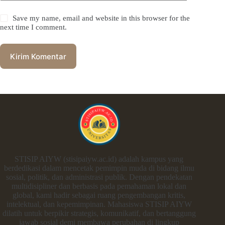
Save my name, email and website in this browser for the
next time I comment.
Kirim Komentar
STISIP AIYW (stisipaiyw.ac.id) adalah kampus yang
berdedikasi dalam mencetak pemimpin muda di bidang ilmu
sosial, politik, dan administrasi publik. Dengan pendekatan
multidisipliner dan berbasis pada pemahaman lokal dan
global, kami hadir sebagai ruang pengembangan kritis,
intelektual, dan kepemimpinan. Mahasiswa STISIP AIYW
dilatih untuk berpikir strategis, komunikatif, dan bertanggung
jawab sosial demi membawa perubahan di lingkup