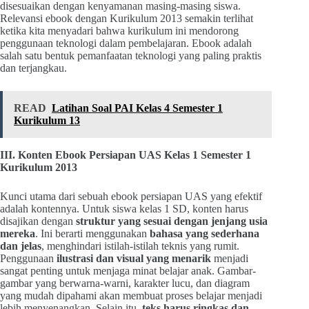
disesuaikan dengan kenyamanan masing-masing siswa.
Relevansi ebook dengan Kurikulum 2013 semakin terlihat
ketika kita menyadari bahwa kurikulum ini mendorong
penggunaan teknologi dalam pembelajaran. Ebook adalah
salah satu bentuk pemanfaatan teknologi yang paling praktis
dan terjangkau.
READ
Latihan Soal PAI Kelas 4 Semester 1
Kurikulum 13
III. Konten Ebook Persiapan UAS Kelas 1 Semester 1
Kurikulum 2013
Kunci utama dari sebuah ebook persiapan UAS yang efektif
adalah kontennya. Untuk siswa kelas 1 SD, konten harus
disajikan dengan
struktur yang sesuai dengan jenjang usia
mereka
. Ini berarti menggunakan
bahasa yang sederhana
dan jelas
, menghindari istilah-istilah teknis yang rumit.
Penggunaan
ilustrasi dan visual yang menarik
menjadi
sangat penting untuk menjaga minat belajar anak. Gambar-
gambar yang berwarna-warni, karakter lucu, dan diagram
yang mudah dipahami akan membuat proses belajar menjadi
lebih menyenangkan. Selain itu,
teks harus ringkas dan