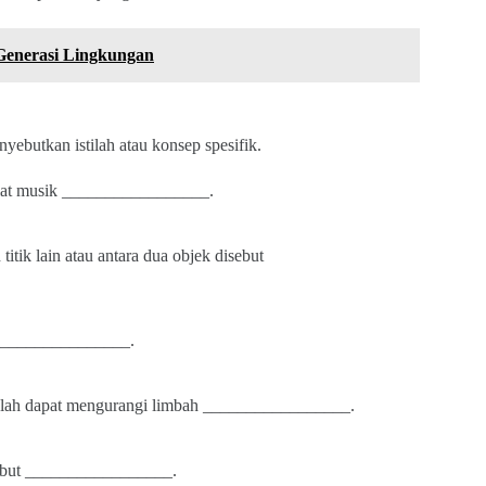
Generasi Lingkungan
ebutkan istilah atau konsep spesifik.
 alat musik _________________.
itik lain atau antara dua objek disebut
 _________________.
dalah dapat mengurangi limbah _________________.
sebut _________________.