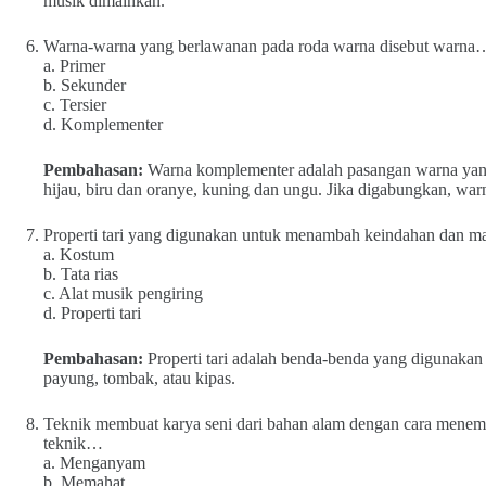
musik dimainkan.
Warna-warna yang berlawanan pada roda warna disebut warna
a. Primer
b. Sekunder
c. Tersier
d. Komplementer
Pembahasan:
Warna komplementer adalah pasangan warna yang
hijau, biru dan oranye, kuning dan ungu. Jika digabungkan, war
Properti tari yang digunakan untuk menambah keindahan dan m
a. Kostum
b. Tata rias
c. Alat musik pengiring
d. Properti tari
Pembahasan:
Properti tari adalah benda-benda yang digunakan o
payung, tombak, atau kipas.
Teknik membuat karya seni dari bahan alam dengan cara menemp
teknik…
a. Menganyam
b. Memahat