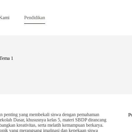
 Kami
Pendidikan
 Tema 1
ran penting yang membekali siswa dengan pemahaman
P
Sekolah Dasar, khususnya kelas 5, materi SBDP dirancang
angkan kreativitas, serta melatih kemampuan berkarya.
opik yang merangsang imajinasi dan kepekaan siswa