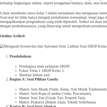
terhadap lingkungan sekitar, seperti keragaman budaya, alam, atau kein
Untuk membantu siswa kelas 5 dalam memahami dan menguasai materi S
Soal-soal ini tidak hanya menguji pemahaman konseptual, tetapi juga me
mengaplikasikan pengetahuan yang telah diperoleh. Artikel ini akan 
dengan pembahasannya, yang dirancang untuk memperkuat pemahaman
Outline Artikel:
Pendahuluan
Pentingnya mata pelajaran SBDP.
Fokus Tema 1 SBDP Kelas 5.
Manfaat latihan soal.
Bagian A: Soal Pilihan Ganda
Materi: Seni Musik (Nada, Irama, Alat Musik Tradisional)
Materi: Seni Rupa (Gambar Cerita, Pewarnaan).
Materi: Seni Tari (Gerak Tari, Properti Tari).
Materi: Prakarya (Bahan Alam, Teknik Sederhana).
Bagian B: Soal Isian Singkat