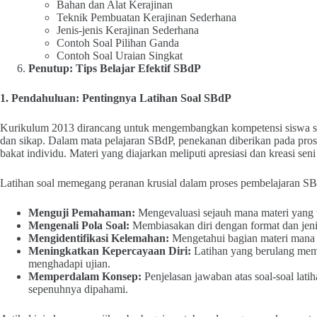
Bahan dan Alat Kerajinan
Teknik Pembuatan Kerajinan Sederhana
Jenis-jenis Kerajinan Sederhana
Contoh Soal Pilihan Ganda
Contoh Soal Uraian Singkat
Penutup: Tips Belajar Efektif SBdP
1. Pendahuluan: Pentingnya Latihan Soal SBdP
Kurikulum 2013 dirancang untuk mengembangkan kompetensi siswa seca
dan sikap. Dalam mata pelajaran SBdP, penekanan diberikan pada prose
bakat individu. Materi yang diajarkan meliputi apresiasi dan kreasi seni 
Latihan soal memegang peranan krusial dalam proses pembelajaran SBdP
Menguji Pemahaman:
Mengevaluasi sejauh mana materi yang t
Mengenali Pola Soal:
Membiasakan diri dengan format dan jeni
Mengidentifikasi Kelemahan:
Mengetahui bagian materi mana 
Meningkatkan Kepercayaan Diri:
Latihan yang berulang memba
menghadapi ujian.
Memperdalam Konsep:
Penjelasan jawaban atas soal-soal lat
sepenuhnya dipahami.