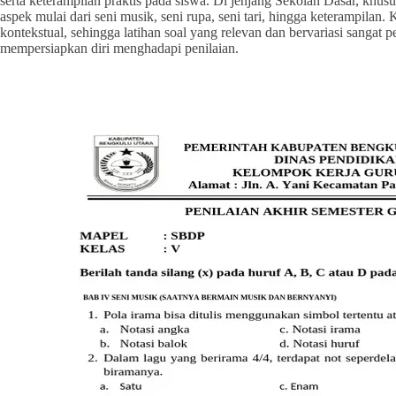
serta keterampilan praktis pada siswa. Di jenjang Sekolah Dasar, khu
aspek mulai dari seni musik, seni rupa, seni tari, hingga keterampila
kontekstual, sehingga latihan soal yang relevan dan bervariasi sanga
mempersiapkan diri menghadapi penilaian.