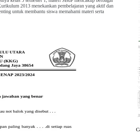
susnya kelas 5 semester 1, materi SBdP mencakup berbagai
n. Kurikulum 2013 menekankan pembelajaran yang aktif dan
t penting untuk membantu siswa memahami materi serta
C