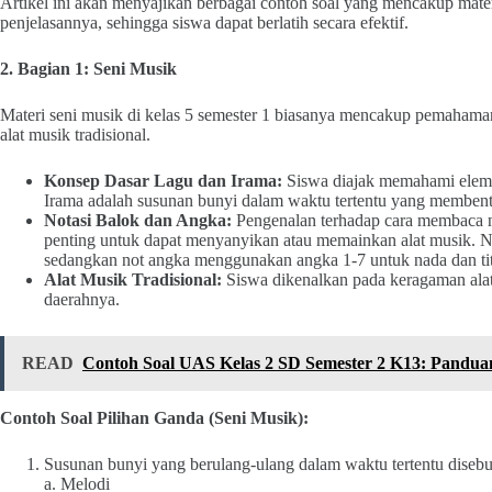
Artikel ini akan menyajikan berbagai contoh soal yang mencakup mate
penjelasannya, sehingga siswa dapat berlatih secara efektif.
2. Bagian 1: Seni Musik
Materi seni musik di kelas 5 semester 1 biasanya mencakup pemahaman 
alat musik tradisional.
Konsep Dasar Lagu dan Irama:
Siswa diajak memahami elemen
Irama adalah susunan bunyi dalam waktu tertentu yang membent
Notasi Balok dan Angka:
Pengenalan terhadap cara membaca n
penting untuk dapat menyanyikan atau memainkan alat musik. N
sedangkan not angka menggunakan angka 1-7 untuk nada dan tit
Alat Musik Tradisional:
Siswa dikenalkan pada keragaman alat 
daerahnya.
READ
Contoh Soal UAS Kelas 2 SD Semester 2 K13: Pandu
Contoh Soal Pilihan Ganda (Seni Musik):
Susunan bunyi yang berulang-ulang dalam waktu tertentu dise
a. Melodi