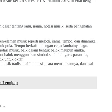
ri SBdP kelas 5 semester 1 Kurikulum 2013, disertai dengan
dasar tentang lagu, irama, notasi musik, serta pengenalan
-elemen musik seperti melodi, irama, tempo, dan dinamika.
uk pola. Tempo berkaitan dengan cepat lambatnya lagu.
otasi musik, baik dalam bentuk balok maupun angka,
ot balok menggunakan simbol-simbol di garis paranada,
ik untuk oktaf.
musik tradisional Indonesia, cara memainkannya, dan asal
an Lengkap
but…