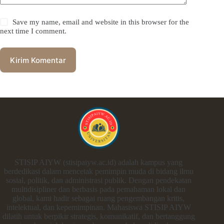
Save my name, email and website in this browser for the
next time I comment.
Kirim Komentar
STISIP AIYW (stisipaiyw.ac.id) adalah kampus yang
berdedikasi dalam mencetak pemimpin muda di bidang ilmu
sosial, politik, dan administrasi publik. Dengan pendekatan
multidisipliner dan berbasis pada pemahaman lokal dan
global, kami hadir sebagai ruang pengembangan kritis,
intelektual, dan kepemimpinan. Mahasiswa STISIP AIYW
dilatih untuk berpikir strategis, komunikatif, dan bertanggung