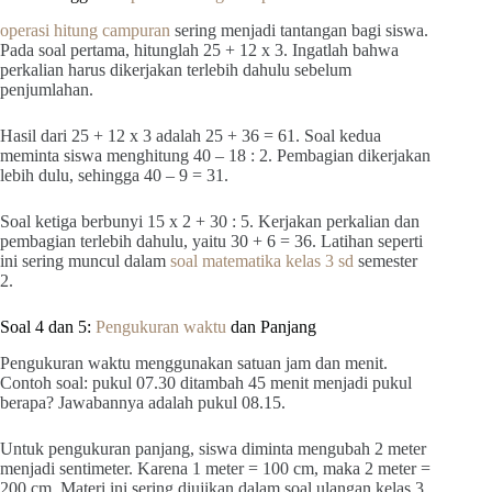
operasi hitung campuran
sering menjadi tantangan bagi siswa.
Pada soal pertama, hitunglah 25 + 12 x 3. Ingatlah bahwa
perkalian harus dikerjakan terlebih dahulu sebelum
penjumlahan.
Hasil dari 25 + 12 x 3 adalah 25 + 36 = 61. Soal kedua
meminta siswa menghitung 40 – 18 : 2. Pembagian dikerjakan
lebih dulu, sehingga 40 – 9 = 31.
Soal ketiga berbunyi 15 x 2 + 30 : 5. Kerjakan perkalian dan
pembagian terlebih dahulu, yaitu 30 + 6 = 36. Latihan seperti
ini sering muncul dalam
soal matematika kelas 3 sd
semester
2.
Soal 4 dan 5:
Pengukuran waktu
dan Panjang
Pengukuran waktu menggunakan satuan jam dan menit.
Contoh soal: pukul 07.30 ditambah 45 menit menjadi pukul
berapa? Jawabannya adalah pukul 08.15.
Untuk pengukuran panjang, siswa diminta mengubah 2 meter
menjadi sentimeter. Karena 1 meter = 100 cm, maka 2 meter =
200 cm. Materi ini sering diujikan dalam soal ulangan kelas 3