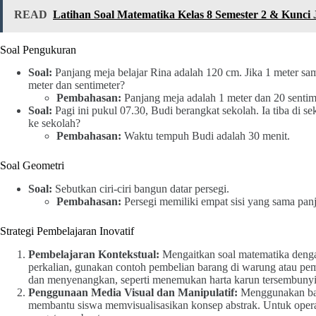
READ
Latihan Soal Matematika Kelas 8 Semester 2 & Kunci
Soal Pengukuran
Soal:
Panjang meja belajar Rina adalah 120 cm. Jika 1 meter sa
meter dan sentimeter?
Pembahasan:
Panjang meja adalah 1 meter dan 20 sentim
Soal:
Pagi ini pukul 07.30, Budi berangkat sekolah. Ia tiba di 
ke sekolah?
Pembahasan:
Waktu tempuh Budi adalah 30 menit.
Soal Geometri
Soal:
Sebutkan ciri-ciri bangun datar persegi.
Pembahasan:
Persegi memiliki empat sisi yang sama panj
Strategi Pembelajaran Inovatif
Pembelajaran Kontekstual:
Mengaitkan soal matematika denga
perkalian, gunakan contoh pembelian barang di warung atau pem
dan menyenangkan, seperti menemukan harta karun tersembunyi
Penggunaan Media Visual dan Manipulatif:
Menggunakan balo
membantu siswa memvisualisasikan konsep abstrak. Untuk operas