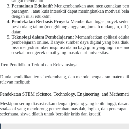
sangat membantu.
Permainan Edukatif:
Mengembangkan atau menggunakan permai
pasangan", atau kuis interaktif dapat meningkatkan motivasi belaj
dengan nilai edukatif.
Pendekatan Berbasis Proyek:
Memberikan tugas proyek sederh
pesta ulang tahun (menghitung anggaran, jumlah undangan, dl
datar.
Teknologi dalam Pembelajaran:
Memanfaatkan aplikasi edukasi
pembelajaran online. Banyak sumber daya digital yang bisa dia
bisa menjadi sumber inspirasi utama bagi guru yang ingin meran
sesekali mengecek email yang masuk dari universitas.
Tren Pendidikan Terkini dan Relevansinya
Dunia pendidikan terus berkembang, dan metode pengajaran matematika
relevan meliputi:
Pendekatan STEM (Science, Technology, Engineering, and Mathemati
Meskipun sering diasosiasikan dengan jenjang yang lebih tinggi, dasa
soal-soal yang mendorong pemecahan masalah, logika, dan penerapan 
sederhana, siswa dilatih untuk berpikir kritis dan kreatif.