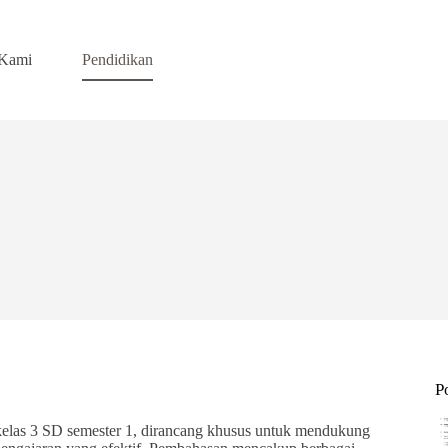
 Kami
Pendidikan
P
kelas 3 SD semester 1, dirancang khusus untuk mendukung