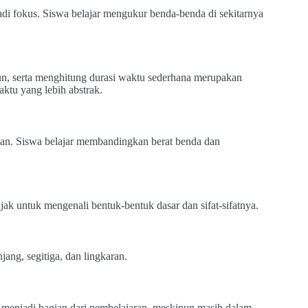
adi fokus. Siswa belajar mengukur benda-benda di sekitarnya
un, serta menghitung durasi waktu sederhana merupakan
ktu yang lebih abstrak.
jikan. Siswa belajar membandingkan berat benda dan
ak untuk mengenali bentuk-bentuk dasar dan sifat-sifatnya.
jang, segitiga, dan lingkaran.
ga menjadi bagian dari pembelajaran, meskipun masih dalam