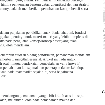
engajaran yang efektif. Pembahasan mencakup berbagai
n, hingga pengenalan bangun datar, dilengkapi dengan strategi
 Tujuannya adalah memberikan pemahaman komprehensif serta
alam perjalanan pendidikan anak. Pada tahap ini, fondasi
jakan penting untuk materi-materi yang lebih kompleks di
okus pada penguatan konsep-konsep dasar yang telah
yang lebih mendalam.
 menempuh studi di bidang pendidikan, pemahaman mendalam
mester 1 sangatlah esensial. Artikel ini hadir untuk
 soal, hingga pendekatan pembelajaran yang inovatif,
kan pemahaman konseptual dan penerapan dalam kehidupan
aan pada matematika sejak dini, serta bagaimana
diri.
C
uk membangun pemahaman yang lebih kokoh atas konsep-
afalan, melainkan lebih pada pemahaman makna dan