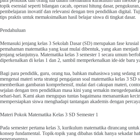
para pendidik dan orang tua dalam memahami kurikulum dan metode p
topik esensial seperti bilangan cacah, operasi hitung dasar, pengukura
pembelajaran inovatif dan relevansi dengan tren pendidikan digital.
tips praktis untuk memaksimalkan hasil belajar siswa di tingkat dasar.
Pendahuluan
Memasuki jenjang kelas 3 Sekolah Dasar (SD) merupakan fase krusial d
pemahaman matematika yang kuat mulai dibentuk, yang akan menjadi pi
jenjang selanjutnya. Matematika kelas 3 semester 1 secara umum berf
diperkenalkan di kelas 1 dan 2, sambil memperkenalkan ide-ide baru 
Bagi para pendidik, guru, orang tua, bahkan mahasiswa yang sedang
mengenai materi serta strategi pengajaran soal matematika kelas 3 SD se
memberikan gambaran komprehensif, mulai dari cakupan materi, contoh
sejalan dengan tren pendidikan masa kini yang semakin mengedepan
sehari-hari. Kami akan mengupas tuntas bagaimana menanamkan kecint
mempersiapkan siswa menghadapi tantangan akademis dengan percaya 
Materi Pokok Matematika Kelas 3 SD Semester 1
Pada semester pertama kelas 3, kurikulum matematika dirancang unt
konsep fundamental. Topik-topik yang dibahas tidak hanya sekadar h
penerapannya.