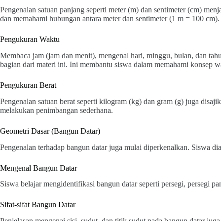
Pengenalan satuan panjang seperti meter (m) dan sentimeter (cm) menj
dan memahami hubungan antara meter dan sentimeter (1 m = 100 cm).
Pengukuran Waktu
Membaca jam (jam dan menit), mengenal hari, minggu, bulan, dan tah
bagian dari materi ini. Ini membantu siswa dalam memahami konsep wa
Pengukuran Berat
Pengenalan satuan berat seperti kilogram (kg) dan gram (g) juga disa
melakukan penimbangan sederhana.
Geometri Dasar (Bangun Datar)
Pengenalan terhadap bangun datar juga mulai diperkenalkan. Siswa diaj
Mengenal Bangun Datar
Siswa belajar mengidentifikasi bangun datar seperti persegi, persegi pan
Sifat-sifat Bangun Datar
Penjelasan mengenai sisi, sudut, dan titik sudut pada bangun datar ju