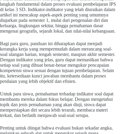
langkah fundamental dalam proses evaluasi pembelajaran IPS
di kelas 3 SD. Indikator-indikator yang telah diuraikan dalam
artikel ini mencakup aspek-aspek penting yang umumnya
diajarkan pada semester 1, mulai dari pengenalan diri dan
keluarga, lingkungan sekitar, hingga pemahaman dasar
mengenai geografis, sejarah lokal, dan nilai-nilai kebangsaan.
Bagi para guru, panduan ini diharapkan dapat menjadi
kerangka kerja yang mempermudah dalam merancang soal-
soal ulangan harian, tengah semester, maupun akhir semester.
Dengan indikator yang jelas, guru dapat memastikan bahwa
setiap soal yang dibuat benar-benar mengukur pencapaian
kompetensi siswa sesuai dengan tujuan pembelajaran. Selain
itu, ketersediaan kunci jawaban membantu dalam proses
penilaian yang lebih objektif dan efisien.
Untuk para siswa, pemahaman terhadap indikator soal dapat
membantu mereka dalam fokus belajar. Dengan mengetahui
topik dan jenis pemahaman yang akan diuji, siswa dapat
mempersiapkan diri secara lebih terarah, membaca materi
terkait, dan berlatih menjawab soal-soal serupa.
Penting untuk diingat bahwa evaluasi bukan sekadar angka,
melainkan sebuah alat untuk mengukur sejauh mana