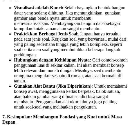
Visualisasi adalah Kunci:
Selalu bayangkan bentuk bangun
datar yang sedang dihitung. Jika memungkinkan, gunakan
gambar atau benda nyata untuk membantu
memvisualisasikan. Membayangkan bangun datar sebagai
kumpulan kotak satuan akan sangat membantu.
Praktekkan Berbagai Jenis Soal:
Jangan hanya terpaku
pada satu jenis soal. Kerjakan soal yang bervariasi, mulai dari
yang paling sederhana hingga yang lebih kompleks, seperti
soal cerita atau soal yang membutuhkan beberapa langkah
perhitungan.
Hubungkan dengan Kehidupan Nyata:
Cari contoh-contoh
penggunaan luas di sekitar kalian. Ini akan membuat konsep
lebih relevan dan mudah diingat. Misalnya, saat membantu
orang tua mengukur sesuatu di rumah, atau saat bermain di
taman.
Gunakan Alat Bantu (Jika Diperlukan):
Untuk memahami
konsep awal, menggunakan kertas berpetak, balok satuan,
atau bahkan gambar yang dibuat sendiri bisa sangat
membantu. Penggaris dan alat ukur lainnya juga penting
untuk soal-soal yang melibatkan pengukuran.
7. Kesimpulan: Membangun Fondasi yang Kuat untuk Masa
Depan.