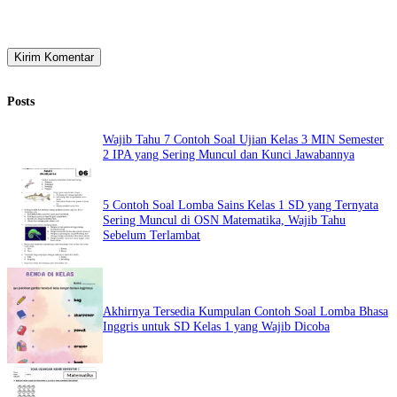
Kirim Komentar
Posts
Wajib Tahu 7 Contoh Soal Ujian Kelas 3 MIN Semester
2 IPA yang Sering Muncul dan Kunci Jawabannya
5 Contoh Soal Lomba Sains Kelas 1 SD yang Ternyata
Sering Muncul di OSN Matematika, Wajib Tahu
Sebelum Terlambat
Akhirnya Tersedia Kumpulan Contoh Soal Lomba Bhasa
Inggris untuk SD Kelas 1 yang Wajib Dicoba