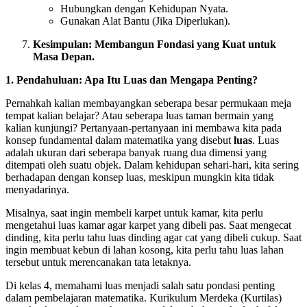
Hubungkan dengan Kehidupan Nyata.
Gunakan Alat Bantu (Jika Diperlukan).
Kesimpulan: Membangun Fondasi yang Kuat untuk
Masa Depan.
1. Pendahuluan: Apa Itu Luas dan Mengapa Penting?
Pernahkah kalian membayangkan seberapa besar permukaan meja
tempat kalian belajar? Atau seberapa luas taman bermain yang
kalian kunjungi? Pertanyaan-pertanyaan ini membawa kita pada
konsep fundamental dalam matematika yang disebut
luas
. Luas
adalah ukuran dari seberapa banyak ruang dua dimensi yang
ditempati oleh suatu objek. Dalam kehidupan sehari-hari, kita sering
berhadapan dengan konsep luas, meskipun mungkin kita tidak
menyadarinya.
Misalnya, saat ingin membeli karpet untuk kamar, kita perlu
mengetahui luas kamar agar karpet yang dibeli pas. Saat mengecat
dinding, kita perlu tahu luas dinding agar cat yang dibeli cukup. Saat
ingin membuat kebun di lahan kosong, kita perlu tahu luas lahan
tersebut untuk merencanakan tata letaknya.
Di kelas 4, memahami luas menjadi salah satu pondasi penting
dalam pembelajaran matematika. Kurikulum Merdeka (Kurtilas)