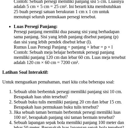
Contoh: Sebuah persegi memiliki panjang sisi 5 cm. Luasnya
adalah 5 cm × 5 cm = 25 cm². Ini berarti kita membutuhkan
25 buah persegi satuan berukuran 1 cm x 1 cm untuk
menutupi seluruh permukaan persegi tersebut.
Luas Persegi Panjang:
Persegi panjang memiliki dua pasang sisi yang berhadapan
sama panjang. Sisi yang lebih panjang disebut panjang (p)
dan sisi yang lebih pendek disebut lebar (l).
Rumus Luas Persegi Panjang = panjang × lebar = p × l
Contoh: Sebuah meja belajar berbentuk persegi panjang
memiliki panjang 120 cm dan lebar 60 cm. Luas meja tersebut
adalah 120 cm × 60 cm = 7200 cm².
Latihan Soal Interaktif:
Untuk menguatkan pemahaman, mari kita coba beberapa soal:
Sebuah ubin berbentuk persegi memiliki panjang sisi 10 cm.
Berapakah luas ubin tersebut?
Sebuah buku tulis memiliki panjang 20 cm dan lebar 15 cm.
Berapakah luas permukaan buku tulis tersebut?
Jika sebuah taman bermain berbentuk persegi memiliki luas
100 m², berapakah panjang sisi taman bermain tersebut?
Sebuah lapangan sepak bola memiliki panjang 100 meter dan
lebar 50 meter. Berapakah luas lapangan sepak bola tersebut?