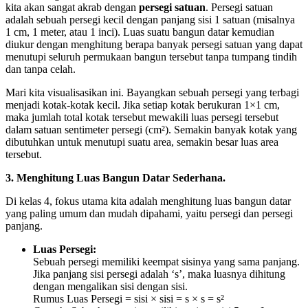
kita akan sangat akrab dengan
persegi satuan
. Persegi satuan
adalah sebuah persegi kecil dengan panjang sisi 1 satuan (misalnya
1 cm, 1 meter, atau 1 inci). Luas suatu bangun datar kemudian
diukur dengan menghitung berapa banyak persegi satuan yang dapat
menutupi seluruh permukaan bangun tersebut tanpa tumpang tindih
dan tanpa celah.
Mari kita visualisasikan ini. Bayangkan sebuah persegi yang terbagi
menjadi kotak-kotak kecil. Jika setiap kotak berukuran 1×1 cm,
maka jumlah total kotak tersebut mewakili luas persegi tersebut
dalam satuan sentimeter persegi (cm²). Semakin banyak kotak yang
dibutuhkan untuk menutupi suatu area, semakin besar luas area
tersebut.
3. Menghitung Luas Bangun Datar Sederhana.
Di kelas 4, fokus utama kita adalah menghitung luas bangun datar
yang paling umum dan mudah dipahami, yaitu persegi dan persegi
panjang.
Luas Persegi:
Sebuah persegi memiliki keempat sisinya yang sama panjang.
Jika panjang sisi persegi adalah ‘s’, maka luasnya dihitung
dengan mengalikan sisi dengan sisi.
Rumus Luas Persegi = sisi × sisi = s × s = s²