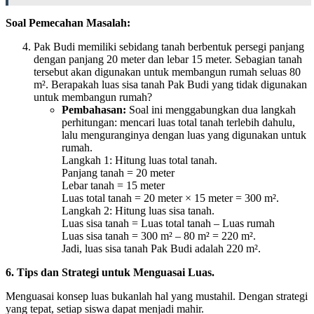
Soal Pemecahan Masalah:
Pak Budi memiliki sebidang tanah berbentuk persegi panjang
dengan panjang 20 meter dan lebar 15 meter. Sebagian tanah
tersebut akan digunakan untuk membangun rumah seluas 80
m². Berapakah luas sisa tanah Pak Budi yang tidak digunakan
untuk membangun rumah?
Pembahasan:
Soal ini menggabungkan dua langkah
perhitungan: mencari luas total tanah terlebih dahulu,
lalu menguranginya dengan luas yang digunakan untuk
rumah.
Langkah 1: Hitung luas total tanah.
Panjang tanah = 20 meter
Lebar tanah = 15 meter
Luas total tanah = 20 meter × 15 meter = 300 m².
Langkah 2: Hitung luas sisa tanah.
Luas sisa tanah = Luas total tanah – Luas rumah
Luas sisa tanah = 300 m² – 80 m² = 220 m².
Jadi, luas sisa tanah Pak Budi adalah 220 m².
6. Tips dan Strategi untuk Menguasai Luas.
Menguasai konsep luas bukanlah hal yang mustahil. Dengan strategi
yang tepat, setiap siswa dapat menjadi mahir.