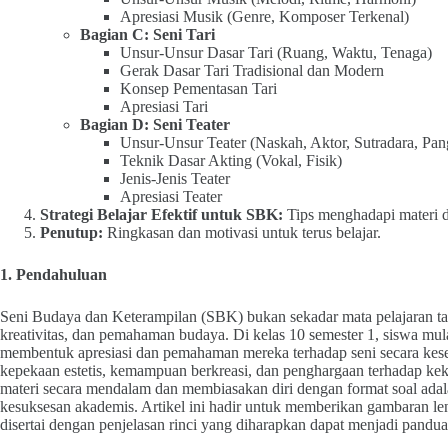
Apresiasi Musik (Genre, Komposer Terkenal)
Bagian C: Seni Tari
Unsur-Unsur Dasar Tari (Ruang, Waktu, Tenaga)
Gerak Dasar Tari Tradisional dan Modern
Konsep Pementasan Tari
Apresiasi Tari
Bagian D: Seni Teater
Unsur-Unsur Teater (Naskah, Aktor, Sutradara, Pa
Teknik Dasar Akting (Vokal, Fisik)
Jenis-Jenis Teater
Apresiasi Teater
Strategi Belajar Efektif untuk SBK:
Tips menghadapi materi d
Penutup:
Ringkasan dan motivasi untuk terus belajar.
1. Pendahuluan
Seni Budaya dan Keterampilan (SBK) bukan sekadar mata pelajaran ta
kreativitas, dan pemahaman budaya. Di kelas 10 semester 1, siswa mul
membentuk apresiasi dan pemahaman mereka terhadap seni secara kese
kepekaan estetis, kemampuan berkreasi, dan penghargaan terhadap ke
materi secara mendalam dan membiasakan diri dengan format soal ada
kesuksesan akademis. Artikel ini hadir untuk memberikan gambaran l
disertai dengan penjelasan rinci yang diharapkan dapat menjadi panduan