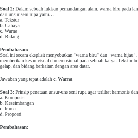
Soal 2:
Dalam sebuah lukisan pemandangan alam, warna biru pada lan
dari unsur seni rupa yaitu…
a. Tekstur
b. Cahaya
c. Warna
d. Bidang
Pembahasan:
Soal ini secara eksplisit menyebutkan "warna biru" dan "warna hijau"
memberikan kesan visual dan emosional pada sebuah karya. Tekstur be
gelap, dan bidang berkaitan dengan area datar.
Jawaban yang tepat adalah
c. Warna
.
Soal 3:
Prinsip penataan unsur-uns seni rupa agar terlihat harmonis d
a. Komposisi
b. Keseimbangan
c. Irama
d. Proporsi
Pembahasan: