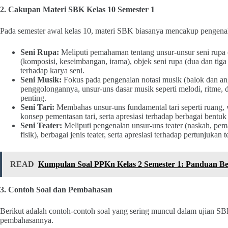
2. Cakupan Materi SBK Kelas 10 Semester 1
Pada semester awal kelas 10, materi SBK biasanya mencakup pengenal
Seni Rupa:
Meliputi pemahaman tentang unsur-unsur seni rupa (g
(komposisi, keseimbangan, irama), objek seni rupa (dua dan tiga 
terhadap karya seni.
Seni Musik:
Fokus pada pengenalan notasi musik (balok dan angk
penggolongannya, unsur-uns dasar musik seperti melodi, ritme,
penting.
Seni Tari:
Membahas unsur-uns fundamental tari seperti ruang, w
konsep pementasan tari, serta apresiasi terhadap berbagai bentuk 
Seni Teater:
Meliputi pengenalan unsur-uns teater (naskah, pema
fisik), berbagai jenis teater, serta apresiasi terhadap pertunjukan te
READ
Kumpulan Soal PPKn Kelas 2 Semester 1: Panduan Be
3. Contoh Soal dan Pembahasan
Berikut adalah contoh-contoh soal yang sering muncul dalam ujian SBK 
pembahasannya.