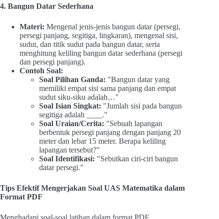
4. Bangun Datar Sederhana
Materi:
Mengenal jenis-jenis bangun datar (persegi,
persegi panjang, segitiga, lingkaran), mengenal sisi,
sudut, dan titik sudut pada bangun datar, serta
menghitung keliling bangun datar sederhana (persegi
dan persegi panjang).
Contoh Soal:
Soal Pilihan Ganda:
"Bangun datar yang
memiliki empat sisi sama panjang dan empat
sudut siku-siku adalah…"
Soal Isian Singkat:
"Jumlah sisi pada bangun
segitiga adalah ____."
Soal Uraian/Cerita:
"Sebuah lapangan
berbentuk persegi panjang dengan panjang 20
meter dan lebar 15 meter. Berapa keliling
lapangan tersebut?"
Soal Identifikasi:
"Sebutkan ciri-ciri bangun
datar persegi."
Tips Efektif Mengerjakan Soal UAS Matematika dalam
Format PDF
Menghadapi soal-soal latihan dalam format PDF