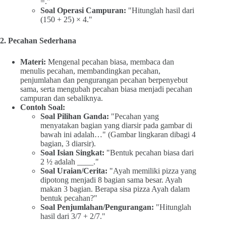
=."
Soal Operasi Campuran:
"Hitunglah hasil dari
(150 + 25) × 4."
2. Pecahan Sederhana
Materi:
Mengenal pecahan biasa, membaca dan
menulis pecahan, membandingkan pecahan,
penjumlahan dan pengurangan pecahan berpenyebut
sama, serta mengubah pecahan biasa menjadi pecahan
campuran dan sebaliknya.
Contoh Soal:
Soal Pilihan Ganda:
"Pecahan yang
menyatakan bagian yang diarsir pada gambar di
bawah ini adalah…" (Gambar lingkaran dibagi 4
bagian, 3 diarsir).
Soal Isian Singkat:
"Bentuk pecahan biasa dari
2 ½ adalah ____."
Soal Uraian/Cerita:
"Ayah memiliki pizza yang
dipotong menjadi 8 bagian sama besar. Ayah
makan 3 bagian. Berapa sisa pizza Ayah dalam
bentuk pecahan?"
Soal Penjumlahan/Pengurangan:
"Hitunglah
hasil dari 3/7 + 2/7."