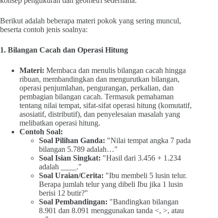
konsep pengukuran dan geometri sederhana.
Berikut adalah beberapa materi pokok yang sering muncul,
beserta contoh jenis soalnya:
1. Bilangan Cacah dan Operasi Hitung
Materi:
Membaca dan menulis bilangan cacah hingga
ribuan, membandingkan dan mengurutkan bilangan,
operasi penjumlahan, pengurangan, perkalian, dan
pembagian bilangan cacah. Termasuk pemahaman
tentang nilai tempat, sifat-sifat operasi hitung (komutatif,
asosiatif, distributif), dan penyelesaian masalah yang
melibatkan operasi hitung.
Contoh Soal:
Soal Pilihan Ganda:
"Nilai tempat angka 7 pada
bilangan 5.789 adalah…"
Soal Isian Singkat:
"Hasil dari 3.456 + 1.234
adalah ____."
Soal Uraian/Cerita:
"Ibu membeli 5 lusin telur.
Berapa jumlah telur yang dibeli Ibu jika 1 lusin
berisi 12 butir?"
Soal Pembandingan:
"Bandingkan bilangan
8.901 dan 8.091 menggunakan tanda <, >, atau