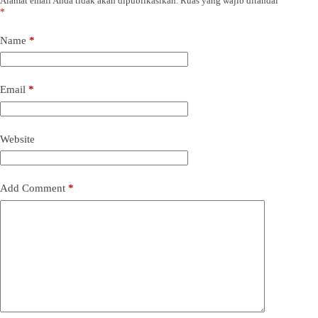
Alamat email Anda tidak akan dipublikasikan.
Ruas yang wajib ditandai
*
Name
*
Email
*
Website
Add Comment
*