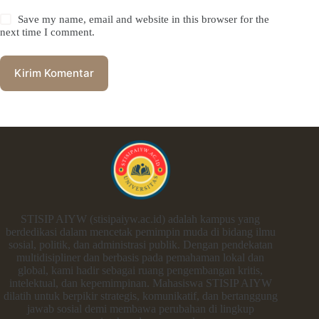
Save my name, email and website in this browser for the
next time I comment.
Kirim Komentar
STISIP AIYW (stisipaiyw.ac.id) adalah kampus yang
berdedikasi dalam mencetak pemimpin muda di bidang ilmu
sosial, politik, dan administrasi publik. Dengan pendekatan
multidisipliner dan berbasis pada pemahaman lokal dan
global, kami hadir sebagai ruang pengembangan kritis,
intelektual, dan kepemimpinan. Mahasiswa STISIP AIYW
dilatih untuk berpikir strategis, komunikatif, dan bertanggung
jawab sosial demi membawa perubahan di lingkup