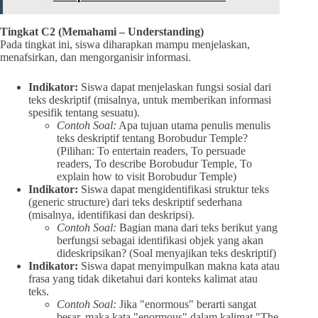
Tingkat C2 (Memahami – Understanding)
Pada tingkat ini, siswa diharapkan mampu menjelaskan,
menafsirkan, dan mengorganisir informasi.
Indikator:
Siswa dapat menjelaskan fungsi sosial dari
teks deskriptif (misalnya, untuk memberikan informasi
spesifik tentang sesuatu).
Contoh Soal:
Apa tujuan utama penulis menulis
teks deskriptif tentang Borobudur Temple?
(Pilihan: To entertain readers, To persuade
readers, To describe Borobudur Temple, To
explain how to visit Borobudur Temple)
Indikator:
Siswa dapat mengidentifikasi struktur teks
(generic structure) dari teks deskriptif sederhana
(misalnya, identifikasi dan deskripsi).
Contoh Soal:
Bagian mana dari teks berikut yang
berfungsi sebagai identifikasi objek yang akan
dideskripsikan? (Soal menyajikan teks deskriptif)
Indikator:
Siswa dapat menyimpulkan makna kata atau
frasa yang tidak diketahui dari konteks kalimat atau
teks.
Contoh Soal:
Jika "enormous" berarti sangat
besar, maka kata "enormous" dalam kalimat "The