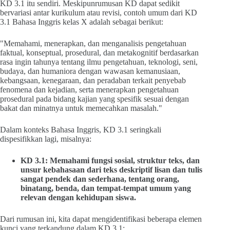
KD 3.1 itu sendiri. Meskipunrumusan KD dapat sedikit
bervariasi antar kurikulum atau revisi, contoh umum dari KD
3.1 Bahasa Inggris kelas X adalah sebagai berikut:
"Memahami, menerapkan, dan menganalisis pengetahuan
faktual, konseptual, prosedural, dan metakognitif berdasarkan
rasa ingin tahunya tentang ilmu pengetahuan, teknologi, seni,
budaya, dan humaniora dengan wawasan kemanusiaan,
kebangsaan, kenegaraan, dan peradaban terkait penyebab
fenomena dan kejadian, serta menerapkan pengetahuan
prosedural pada bidang kajian yang spesifik sesuai dengan
bakat dan minatnya untuk memecahkan masalah."
Dalam konteks Bahasa Inggris, KD 3.1 seringkali
dispesifikkan lagi, misalnya:
KD 3.1: Memahami fungsi sosial, struktur teks, dan
unsur kebahasaan dari teks deskriptif lisan dan tulis
sangat pendek dan sederhana, tentang orang,
binatang, benda, dan tempat-tempat umum yang
relevan dengan kehidupan siswa.
Dari rumusan ini, kita dapat mengidentifikasi beberapa elemen
kunci yang terkandung dalam KD 3.1: