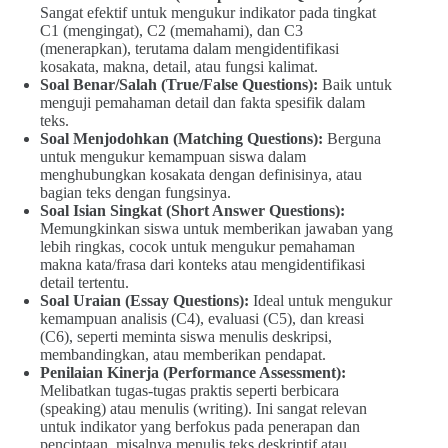
Sangat efektif untuk mengukur indikator pada tingkat
C1 (mengingat), C2 (memahami), dan C3
(menerapkan), terutama dalam mengidentifikasi
kosakata, makna, detail, atau fungsi kalimat.
Soal Benar/Salah (True/False Questions):
Baik untuk
menguji pemahaman detail dan fakta spesifik dalam
teks.
Soal Menjodohkan (Matching Questions):
Berguna
untuk mengukur kemampuan siswa dalam
menghubungkan kosakata dengan definisinya, atau
bagian teks dengan fungsinya.
Soal Isian Singkat (Short Answer Questions):
Memungkinkan siswa untuk memberikan jawaban yang
lebih ringkas, cocok untuk mengukur pemahaman
makna kata/frasa dari konteks atau mengidentifikasi
detail tertentu.
Soal Uraian (Essay Questions):
Ideal untuk mengukur
kemampuan analisis (C4), evaluasi (C5), dan kreasi
(C6), seperti meminta siswa menulis deskripsi,
membandingkan, atau memberikan pendapat.
Penilaian Kinerja (Performance Assessment):
Melibatkan tugas-tugas praktis seperti berbicara
(speaking) atau menulis (writing). Ini sangat relevan
untuk indikator yang berfokus pada penerapan dan
penciptaan, misalnya menulis teks deskriptif atau