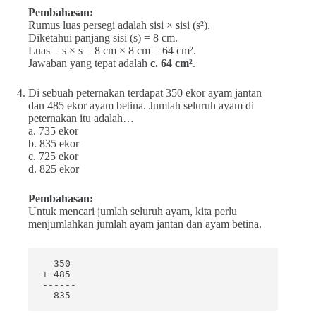
Pembahasan:
Rumus luas persegi adalah sisi × sisi (s²).
Diketahui panjang sisi (s) = 8 cm.
Luas = s × s = 8 cm × 8 cm = 64 cm².
Jawaban yang tepat adalah
c. 64 cm²
.
Di sebuah peternakan terdapat 350 ekor ayam jantan
dan 485 ekor ayam betina. Jumlah seluruh ayam di
peternakan itu adalah…
a. 735 ekor
b. 835 ekor
c. 725 ekor
d. 825 ekor
Pembahasan:
Untuk mencari jumlah seluruh ayam, kita perlu
menjumlahkan jumlah ayam jantan dan ayam betina.
  350

+ 485

------

  835