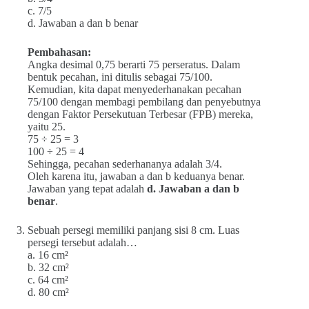
c. 7/5
d. Jawaban a dan b benar
Pembahasan:
Angka desimal 0,75 berarti 75 perseratus. Dalam
bentuk pecahan, ini ditulis sebagai 75/100.
Kemudian, kita dapat menyederhanakan pecahan
75/100 dengan membagi pembilang dan penyebutnya
dengan Faktor Persekutuan Terbesar (FPB) mereka,
yaitu 25.
75 ÷ 25 = 3
100 ÷ 25 = 4
Sehingga, pecahan sederhananya adalah 3/4.
Oleh karena itu, jawaban a dan b keduanya benar.
Jawaban yang tepat adalah
d. Jawaban a dan b
benar
.
Sebuah persegi memiliki panjang sisi 8 cm. Luas
persegi tersebut adalah…
a. 16 cm²
b. 32 cm²
c. 64 cm²
d. 80 cm²