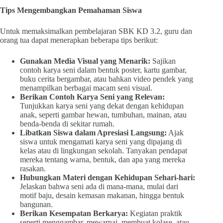
Tips Mengembangkan Pemahaman Siswa
Untuk memaksimalkan pembelajaran SBK KD 3.2, guru dan
orang tua dapat menerapkan beberapa tips berikut:
Gunakan Media Visual yang Menarik:
Sajikan
contoh karya seni dalam bentuk poster, kartu gambar,
buku cerita bergambar, atau bahkan video pendek yang
menampilkan berbagai macam seni visual.
Berikan Contoh Karya Seni yang Relevan:
Tunjukkan karya seni yang dekat dengan kehidupan
anak, seperti gambar hewan, tumbuhan, mainan, atau
benda-benda di sekitar rumah.
Libatkan Siswa dalam Apresiasi Langsung:
Ajak
siswa untuk mengamati karya seni yang dipajang di
kelas atau di lingkungan sekolah. Tanyakan pendapat
mereka tentang warna, bentuk, dan apa yang mereka
rasakan.
Hubungkan Materi dengan Kehidupan Sehari-hari:
Jelaskan bahwa seni ada di mana-mana, mulai dari
motif baju, desain kemasan makanan, hingga bentuk
bangunan.
Berikan Kesempatan Berkarya:
Kegiatan praktik
seperti menggambar, mewarnai, membuat kolase, atau