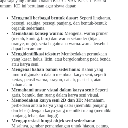
apa saja yang dicakup dalam KD 3.2 SBK Kelas 1. Secara
umum, KD ini bertujuan agar siswa dapat:
Mengenali berbagai bentuk dasar:
Seperti lingkaran,
persegi, segitiga, persegi panjang, dan bentuk-bentuk
organik sederhana.
Memahami konsep warna:
Mengenal warna primer
(merah, kuning, biru) dan warna sekunder (hijau,
oranye, ungu), serta bagaimana warna-warna tersebut
dapat bercampur.
Mengidentifikasi tekstur:
Membedakan permukaan
yang kasar, halus, licin, atau bergelombang pada benda
atau karya seni.
Mengenal bahan-bahan sederhana:
Bahan yang
umum digunakan dalam membuat karya seni, seperti
kertas, pensil warna, krayon, cat air, plastisin, atau
bahan alam.
Memahami unsur visual dalam karya seni:
Seperti
garis, bentuk, dan ruang dalam karya seni visual.
Membedakan karya seni 2D dan 3D:
Memahami
perbedaan antara karya yang datar (memiliki panjang
dan lebar) dengan karya yang memiliki ruang (memiliki
panjang, lebar, dan tinggi).
Mengapresiasi fungsi objek seni sederhana:
Misalnya, gambar pemandangan untuk hiasan, patung