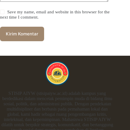
Save my name, email and website in this browser for the
next time I comment.
Kirim Komentar
STISIP AIYW (stisipaiyw.ac.id) adalah kampus yang
berdedikasi dalam mencetak pemimpin muda di bidang ilmu
sosial, politik, dan administrasi publik. Dengan pendekatan
multidisipliner dan berbasis pada pemahaman lokal dan
global, kami hadir sebagai ruang pengembangan kritis,
intelektual, dan kepemimpinan. Mahasiswa STISIP AIYW
dilatih untuk berpikir strategis, komunikatif, dan bertanggung
jawab sosial demi membawa perubahan di lingkup