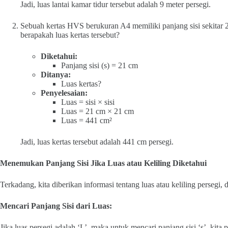
Jadi, luas lantai kamar tidur tersebut adalah 9 meter persegi.
Sebuah kertas HVS berukuran A4 memiliki panjang sisi sekitar 
berapakah luas kertas tersebut?
Diketahui:
Panjang sisi (s) = 21 cm
Ditanya:
Luas kertas?
Penyelesaian:
Luas = sisi × sisi
Luas = 21 cm × 21 cm
Luas = 441 cm²
Jadi, luas kertas tersebut adalah 441 cm persegi.
Menemukan Panjang Sisi Jika Luas atau Keliling Diketahui
Terkadang, kita diberikan informasi tentang luas atau keliling persegi, 
Mencari Panjang Sisi dari Luas:
Jika luas persegi adalah ‘L’, maka untuk mencari panjang sisi ‘s’, kita p