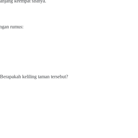
anjang keempat sisinya.
dengan rumus:
 Berapakah keliling taman tersebut?