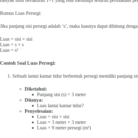
banyak ubin berukuran 1×1 yang bisa menutupi seluruh permukaan per
Rumus Luas Persegi:
Jika panjang sisi persegi adalah ‘s’, maka luasnya dapat dihitung denga
Luas = sisi × sisi
Luas = s × s
Luas = s²
Contoh Soal Luas Persegi:
Sebuah lantai kamar tidur berbentuk persegi memiliki panjang sis
Diketahui:
Panjang sisi (s) = 3 meter
Ditanya:
Luas lantai kamar tidur?
Penyelesaian:
Luas = sisi × sisi
Luas = 3 meter × 3 meter
Luas = 9 meter persegi (m²)