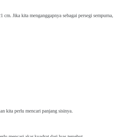
21 cm. Jika kita menganggapnya sebagai persegi sempurna,
dan kita perlu mencari panjang sisinya.
erlu mencari akar kuadrat dari luas tersebut.