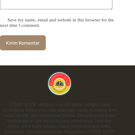
Save my name, email and website in this browser for the
next time I comment.
Kirim Komentar
STISIP AIYW (stisipaiyw.ac.id) adalah kampus yang
berdedikasi dalam mencetak pemimpin muda di bidang ilmu
sosial, politik, dan administrasi publik. Dengan pendekatan
multidisipliner dan berbasis pada pemahaman lokal dan
global, kami hadir sebagai ruang pengembangan kritis,
intelektual, dan kepemimpinan. Mahasiswa STISIP AIYW