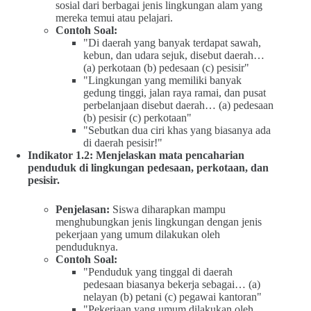
sosial dari berbagai jenis lingkungan alam yang
mereka temui atau pelajari.
Contoh Soal:
"Di daerah yang banyak terdapat sawah,
kebun, dan udara sejuk, disebut daerah…
(a) perkotaan (b) pedesaan (c) pesisir"
"Lingkungan yang memiliki banyak
gedung tinggi, jalan raya ramai, dan pusat
perbelanjaan disebut daerah… (a) pedesaan
(b) pesisir (c) perkotaan"
"Sebutkan dua ciri khas yang biasanya ada
di daerah pesisir!"
Indikator 1.2: Menjelaskan mata pencaharian
penduduk di lingkungan pedesaan, perkotaan, dan
pesisir.
Penjelasan:
Siswa diharapkan mampu
menghubungkan jenis lingkungan dengan jenis
pekerjaan yang umum dilakukan oleh
penduduknya.
Contoh Soal:
"Penduduk yang tinggal di daerah
pedesaan biasanya bekerja sebagai… (a)
nelayan (b) petani (c) pegawai kantoran"
"Pekerjaan yang umum dilakukan oleh