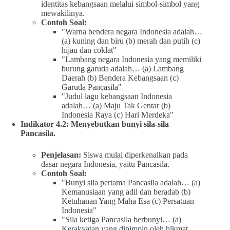
identitas kebangsaan melalui simbol-simbol yang
mewakilinya.
Contoh Soal:
"Warna bendera negara Indonesia adalah…
(a) kuning dan biru (b) merah dan putih (c)
hijau dan coklat"
"Lambang negara Indonesia yang memiliki
burung garuda adalah… (a) Lambang
Daerah (b) Bendera Kebangsaan (c)
Garuda Pancasila"
"Judul lagu kebangsaan Indonesia
adalah… (a) Maju Tak Gentar (b)
Indonesia Raya (c) Hari Merdeka"
Indikator 4.2: Menyebutkan bunyi sila-sila
Pancasila.
Penjelasan:
Siswa mulai diperkenalkan pada
dasar negara Indonesia, yaitu Pancasila.
Contoh Soal:
"Bunyi sila pertama Pancasila adalah… (a)
Kemanusiaan yang adil dan beradab (b)
Ketuhanan Yang Maha Esa (c) Persatuan
Indonesia"
"Sila ketiga Pancasila berbunyi… (a)
Kerakyatan yang dipimpin oleh hikmat