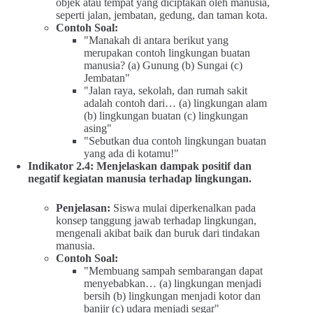
objek atau tempat yang diciptakan oleh manusia,
seperti jalan, jembatan, gedung, dan taman kota.
Contoh Soal:
"Manakah di antara berikut yang
merupakan contoh lingkungan buatan
manusia? (a) Gunung (b) Sungai (c)
Jembatan"
"Jalan raya, sekolah, dan rumah sakit
adalah contoh dari… (a) lingkungan alam
(b) lingkungan buatan (c) lingkungan
asing"
"Sebutkan dua contoh lingkungan buatan
yang ada di kotamu!"
Indikator 2.4: Menjelaskan dampak positif dan
negatif kegiatan manusia terhadap lingkungan.
Penjelasan:
Siswa mulai diperkenalkan pada
konsep tanggung jawab terhadap lingkungan,
mengenali akibat baik dan buruk dari tindakan
manusia.
Contoh Soal:
"Membuang sampah sembarangan dapat
menyebabkan… (a) lingkungan menjadi
bersih (b) lingkungan menjadi kotor dan
banjir (c) udara menjadi segar"