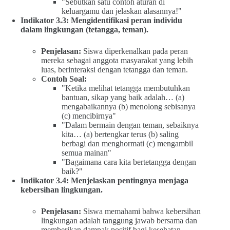
"Sebutkan satu contoh aturan di
keluargamu dan jelaskan alasannya!"
Indikator 3.3: Mengidentifikasi peran individu
dalam lingkungan (tetangga, teman).
Penjelasan:
Siswa diperkenalkan pada peran
mereka sebagai anggota masyarakat yang lebih
luas, berinteraksi dengan tetangga dan teman.
Contoh Soal:
"Ketika melihat tetangga membutuhkan
bantuan, sikap yang baik adalah… (a)
mengabaikannya (b) menolong sebisanya
(c) mencibirnya"
"Dalam bermain dengan teman, sebaiknya
kita… (a) bertengkar terus (b) saling
berbagi dan menghormati (c) mengambil
semua mainan"
"Bagaimana cara kita bertetangga dengan
baik?"
Indikator 3.4: Menjelaskan pentingnya menjaga
kebersihan lingkungan.
Penjelasan:
Siswa memahami bahwa kebersihan
lingkungan adalah tanggung jawab bersama dan
memberikan dampak positif bagi kesehatan.