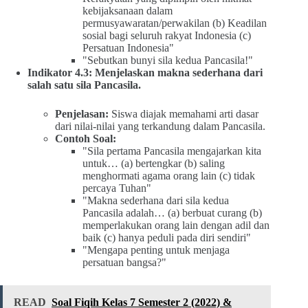
kebijaksanaan dalam
permusyawaratan/perwakilan (b) Keadilan
sosial bagi seluruh rakyat Indonesia (c)
Persatuan Indonesia"
"Sebutkan bunyi sila kedua Pancasila!"
Indikator 4.3: Menjelaskan makna sederhana dari
salah satu sila Pancasila.
Penjelasan:
Siswa diajak memahami arti dasar
dari nilai-nilai yang terkandung dalam Pancasila.
Contoh Soal:
"Sila pertama Pancasila mengajarkan kita
untuk… (a) bertengkar (b) saling
menghormati agama orang lain (c) tidak
percaya Tuhan"
"Makna sederhana dari sila kedua
Pancasila adalah… (a) berbuat curang (b)
memperlakukan orang lain dengan adil dan
baik (c) hanya peduli pada diri sendiri"
"Mengapa penting untuk menjaga
persatuan bangsa?"
READ
Soal Fiqih Kelas 7 Semester 2 (2022) &