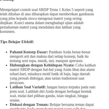
Mempelajari contoh soal SBDP Tema 1 Kelas 5 seperti yang
telah dibahas di atas diharapkan dapat memberikan gambaran
yang jelas kepada siswa mengenai materi yang sering
diujikan. Kunci utama dalam menghadapi ujian adalah
pemahaman materi yang mendalam dan latihan yang
konsisten.
Tips Belajar Efektif:
Pahami Konsep Dasar:
Pastikan Anda benar-benar
mengerti arti dan makna dari setiap konsep, baik itu
tentang seni rupa, musik, tari, maupun apresiasi.
Hubungkan dengan Kehidupan Nyata:
Coba kaitkan
materi SBDP dengan hal-hal yang Anda lihat dan alami
sehari-hari, misalnya motif batik di baju, lagu daerah
yang pernah didengar, atau tarian tradisional saat
perayaan.
Latihan Soal Variatif:
Jangan hanya terpaku pada satu
jenis soal. Latihlah diri Anda dengan berbagai bentuk
soal, mulai dari pilihan ganda, isian singkat, hingga
uraian.
Diskusi dengan Teman:
Belajar bersama teman dapat
membantu Anda memahami materi yang sulit dan