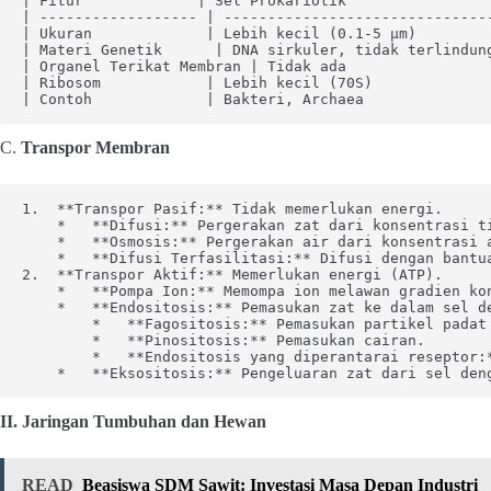
| Fitur             | Sel Prokariotik                
| ------------------ | ------------------------------
| Ukuran             | Lebih kecil (0.1-5 μm)        
| Materi Genetik      | DNA sirkuler, tidak terlindun
| Organel Terikat Membran | Tidak ada                
| Ribosom            | Lebih kecil (70S)             
| Contoh             | Bakteri, Archaea              
C.
Transpor Membran
1.  **Transpor Pasif:** Tidak memerlukan energi.

    *   **Difusi:** Pergerakan zat dari konsentrasi ti
    *   **Osmosis:** Pergerakan air dari konsentrasi 
    *   **Difusi Terfasilitasi:** Difusi dengan bantua
2.  **Transpor Aktif:** Memerlukan energi (ATP).

    *   **Pompa Ion:** Memompa ion melawan gradien kon
    *   **Endositosis:** Pemasukan zat ke dalam sel de
        *   **Fagositosis:** Pemasukan partikel padat 
        *   **Pinositosis:** Pemasukan cairan.

        *   **Endositosis yang diperantarai reseptor:
    *   **Eksositosis:** Pengeluaran zat dari sel den
II. Jaringan Tumbuhan dan Hewan
READ
Beasiswa SDM Sawit: Investasi Masa Depan Industri