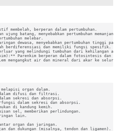
tif membelah, berperan dalam pertumbuhan.

n ujung batang, menyebabkan pertumbuhan memanjang.

rtumbuhan melebar.

aringan dewasa, menyebabkan pertumbuhan tinggi pada ruas 
h berdiferensiasi dan memiliki fungsi spesifik.

erluar yang melindungi tumbuhan dari kehilangan air dan k
kim):** Parenkim berperan dalam fotosintesis dan penyimpa
lem mengangkut air dan mineral dari akar ke seluruh tumb
melapisi organ dalam.

alam difusi dan filtrasi.

alam sekresi dan absorpsi.

fungsi dalam sekresi dan absorpsi.

ukan di kandung kemih.

isan sel, memberikan perlindungan.

ingan lain.

ntar organ dan jaringan.

an dan dukungan (misalnya, tendon dan ligamen).
