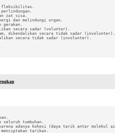
fleksibilitas.

perlindungan.

n zat sisa.

ergi dan melindungi organ.

 gerakan.

ikan secara sadar (volunter).

m, dikendalikan secara tidak sadar (involunter).

likan secara tidak sadar (involunter).



Lengkap
an.

 seluruh tumbuhan.

karena adanya kohesi (daya tarik antar molekul air) dan t
menciptakan tarikan.
