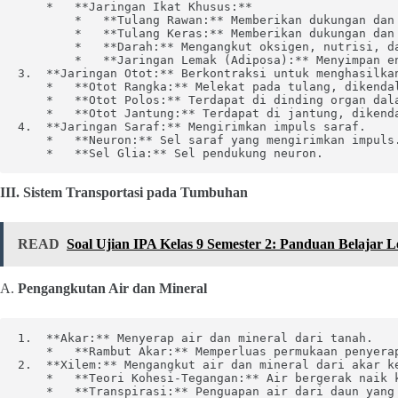
    *   **Jaringan Ikat Khusus:**

        *   **Tulang Rawan:** Memberikan dukungan dan 
        *   **Tulang Keras:** Memberikan dukungan dan 
        *   **Darah:** Mengangkut oksigen, nutrisi, da
        *   **Jaringan Lemak (Adiposa):** Menyimpan en
3.  **Jaringan Otot:** Berkontraksi untuk menghasilkan
    *   **Otot Rangka:** Melekat pada tulang, dikendal
    *   **Otot Polos:** Terdapat di dinding organ dala
    *   **Otot Jantung:** Terdapat di jantung, dikenda
4.  **Jaringan Saraf:** Mengirimkan impuls saraf.

    *   **Neuron:** Sel saraf yang mengirimkan impuls.
    *   **Sel Glia:** Sel pendukung neuron.
III. Sistem Transportasi pada Tumbuhan
READ
Soal Ujian IPA Kelas 9 Semester 2: Panduan Belajar 
A.
Pengangkutan Air dan Mineral
1.  **Akar:** Menyerap air dan mineral dari tanah.

    *   **Rambut Akar:** Memperluas permukaan penyerap
2.  **Xilem:** Mengangkut air dan mineral dari akar ke
    *   **Teori Kohesi-Tegangan:** Air bergerak naik 
    *   **Transpirasi:** Penguapan air dari daun yang 