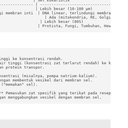
               | Sel Eukariotik                          
--------------- | ---------------------------------------
                | Lebih besar (10-100 μm)                
gi membran inti  | DNA linear, terlindungi membran inti  
                    | Ada (mitokondria, RE, Golgi, dll.) 
                  | Lebih besar (80S)                    
                 | Protista, Fungi, Tumbuhan, Hewan     
nggi ke konsentrasi rendah.

air tinggi (konsentrasi zat terlarut rendah) ke konsentra
n protein transpor.

sentrasi (misalnya, pompa natrium-kalium).

ngan membentuk vesikel dari membran sel.

("memakan" sel).

** Pemasukan zat spesifik yang terikat pada reseptor di m
gan menggabungkan vesikel dengan membran sel.