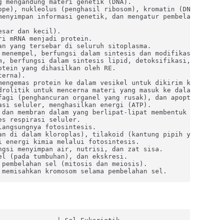
 mengandung materi genetik (DNA).

ope), nukleolus (penghasil ribosom), kromatin (DNA yang t
menyimpan informasi genetik, dan mengatur pembelahan sel.
sar dan kecil).

i mRNA menjadi protein.

n yang tersebar di seluruh sitoplasma.

 menempel, berfungsi dalam sintesis dan modifikasi protei
m, berfungsi dalam sintesis lipid, detoksifikasi, dan pen
tein yang dihasilkan oleh RE.

erna).

mengemas protein ke dalam vesikel untuk dikirim ke tujuan
drolitik untuk mencerna materi yang masuk ke dalam sel at
fagi (penghancuran organel yang rusak), dan apoptosis (ke
si seluler, menghasilkan energi (ATP).

 dan membran dalam yang berlipat-lipat membentuk krista).
s respirasi seluler.

angsungnya fotosintesis.

an di dalam kloroplas), tilakoid (kantung pipih yang ters
 energi kimia melalui fotosintesis.

gsi menyimpan air, nutrisi, dan zat sisa.

l (pada tumbuhan), dan ekskresi.

pembelahan sel (mitosis dan meiosis).

 memisahkan kromosom selama pembelahan sel.