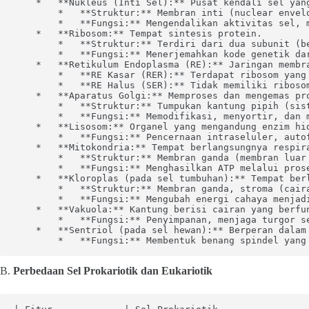
    *   **Nukleus (Inti Sel):** Pusat kendali sel yang
        *   **Struktur:** Membran inti (nuclear envel
        *   **Fungsi:** Mengendalikan aktivitas sel, 
    *   **Ribosom:** Tempat sintesis protein.

        *   **Struktur:** Terdiri dari dua subunit (be
        *   **Fungsi:** Menerjemahkan kode genetik dar
    *   **Retikulum Endoplasma (RE):** Jaringan membra
        *   **RE Kasar (RER):** Terdapat ribosom yang
        *   **RE Halus (SER):** Tidak memiliki riboso
    *   **Aparatus Golgi:** Memproses dan mengemas pro
        *   **Struktur:** Tumpukan kantung pipih (sist
        *   **Fungsi:** Memodifikasi, menyortir, dan 
    *   **Lisosom:** Organel yang mengandung enzim hi
        *   **Fungsi:** Pencernaan intraseluler, auto
    *   **Mitokondria:** Tempat berlangsungnya respira
        *   **Struktur:** Membran ganda (membran luar
        *   **Fungsi:** Menghasilkan ATP melalui prose
    *   **Kloroplas (pada sel tumbuhan):** Tempat berl
        *   **Struktur:** Membran ganda, stroma (cair
        *   **Fungsi:** Mengubah energi cahaya menjadi
    *   **Vakuola:** Kantung berisi cairan yang berfun
        *   **Fungsi:** Penyimpanan, menjaga turgor se
    *   **Sentriol (pada sel hewan):** Berperan dalam 
        *   **Fungsi:** Membentuk benang spindel yang
B.
Perbedaan Sel Prokariotik dan Eukariotik