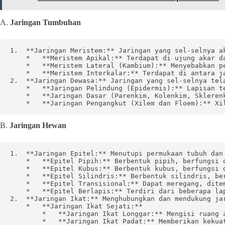
A.
Jaringan Tumbuhan
1.  **Jaringan Meristem:** Jaringan yang sel-selnya ak
    *   **Meristem Apikal:** Terdapat di ujung akar da
    *   **Meristem Lateral (Kambium):** Menyebabkan pe
    *   **Meristem Interkalar:** Terdapat di antara j
2.  **Jaringan Dewasa:** Jaringan yang sel-selnya tela
    *   **Jaringan Pelindung (Epidermis):** Lapisan t
    *   **Jaringan Dasar (Parenkim, Kolenkim, Skleren
    *   **Jaringan Pengangkut (Xilem dan Floem):** Xi
B.
Jaringan Hewan
1.  **Jaringan Epitel:** Menutupi permukaan tubuh dan 
    *   **Epitel Pipih:** Berbentuk pipih, berfungsi d
    *   **Epitel Kubus:** Berbentuk kubus, berfungsi d
    *   **Epitel Silindris:** Berbentuk silindris, ber
    *   **Epitel Transisional:** Dapat meregang, ditem
    *   **Epitel Berlapis:** Terdiri dari beberapa lap
2.  **Jaringan Ikat:** Menghubungkan dan mendukung jar
    *   **Jaringan Ikat Sejati:**

        *   **Jaringan Ikat Longgar:** Mengisi ruang a
        *   **Jaringan Ikat Padat:** Memberikan kekuat