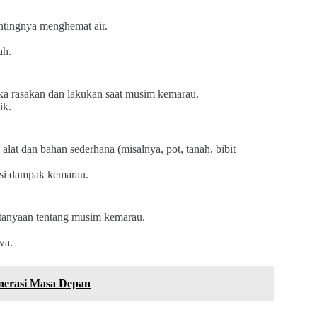
ntingnya menghemat air.
ah.
ka rasakan dan lakukan saat musim kemarau.
ik.
t dan bahan sederhana (misalnya, pot, tanah, bibit
asi dampak kemarau.
ertanyaan tentang musim kemarau.
wa.
enerasi Masa Depan