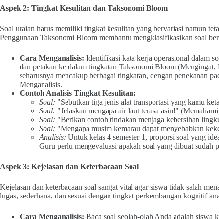
Aspek 2: Tingkat Kesulitan dan Taksonomi Bloom
Soal uraian harus memiliki tingkat kesulitan yang bervariasi namun te
Penggunaan Taksonomi Bloom membantu mengklasifikasikan soal berdas
Cara Menganalisis:
Identifikasi kata kerja operasional dalam s
dan petakan ke dalam tingkatan Taksonomi Bloom (Mengingat, 
seharusnya mencakup berbagai tingkatan, dengan penekanan pa
Menganalisis.
Contoh Analisis Tingkat Kesulitan:
Soal:
"Sebutkan tiga jenis alat transportasi yang kamu ke
Soal:
"Jelaskan mengapa air laut terasa asin!" (Memahami
Soal:
"Berikan contoh tindakan menjaga kebersihan ling
Soal:
"Mengapa musim kemarau dapat menyebabkan kekeri
Analisis:
Untuk kelas 4 semester 1, proporsi soal yang i
Guru perlu mengevaluasi apakah soal yang dibuat sudah p
Aspek 3: Kejelasan dan Keterbacaan Soal
Kejelasan dan keterbacaan soal sangat vital agar siswa tidak salah m
lugas, sederhana, dan sesuai dengan tingkat perkembangan kognitif ana
Cara Menganalisis:
Baca soal seolah-olah Anda adalah siswa kel