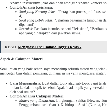
Apakah instruksinya jelas dan tidak ambigu? Apakah konteks s
Contoh Analisis Kejelasan:
Soal yang Kurang Jelas:
"Peragakan proses proliferasi sel
4)
Soal yang Lebih Jelas:
"Jelaskan bagaimana tumbuhan dapa
dipahami)
Instruksi:
Pastikan instruksi seperti "Jelaskan", "Berikan
apa yang diharapkan dari jawaban siswa.
READ
Menguasai Esai Bahasa Inggris Kelas 7
Aspek 4: Cakupan Materi
Soal uraian yang baik seharusnya mencakup seluruh materi yang telah d
mencegah bias dalam penilaian, di mana siswa yang menguasai materi t
Cara Menganalisis:
Buat daftar topik atau sub-topik yang telah
uraian ke dalam topik tersebut. Apakah ada topik yang terwakili 
oleh soal uraian?
Contoh Analisis Cakupan Materi:
Materi yang Diajarkan:
Lingkungan Sekitar (Hewan, Tum
Penggambaran sederhana), Kehidupan Sosial (Norma, Ke