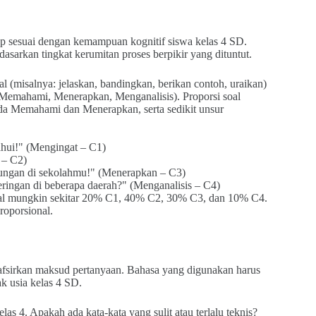
tap sesuai dengan kemampuan kognitif siswa kelas 4 SD.
arkan tingkat kerumitan proses berpikir yang dituntut.
oal (misalnya: jelaskan, bandingkan, berikan contoh, uraikan)
Memahami, Menerapkan, Menganalisis). Proporsi soal
da Memahami dan Menerapkan, serta sedikit unsur
tahui!" (Mengingat – C1)
 – C2)
kungan di sekolahmu!" (Menerapkan – C3)
ngan di beberapa daerah?" (Menganalisis – C4)
deal mungkin sekitar 20% C1, 40% C2, 30% C3, dan 10% C4.
roporsional.
enafsirkan maksud pertanyaan. Bahasa yang digunakan harus
k usia kelas 4 SD.
as 4. Apakah ada kata-kata yang sulit atau terlalu teknis?