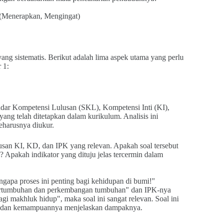
 (Menerapkan, Mengingat)
yang sistematis. Berikut adalah lima aspek utama yang perlu
 1:
tandar Kompetensi Lulusan (SKL), Kompetensi Inti (KI),
ng telah ditetapkan dalam kurikulum. Analisis ini
eharusnya diukur.
san KI, KD, dan IPK yang relevan. Apakah soal tersebut
 Apakah indikator yang dituju jelas tercermin dalam
ngapa proses ini penting bagi kehidupan di bumi!"
pertumbuhan dan perkembangan tumbuhan" dan IPK-nya
gi makhluk hidup", maka soal ini sangat relevan. Soal ini
s dan kemampuannya menjelaskan dampaknya.