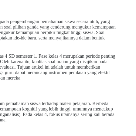
 pada pengembangan pemahaman siswa secara utuh, yang
gan soal pilihan ganda yang cenderung mengukur kemampuan
ngukur kemampuan berpikir tingkat tinggi siswa. Soal
takan ide-ide baru, serta menyajikannya dalam bentuk
las 4 SD semester 1. Fase kelas 4 merupakan periode penting
eh karena itu, kualitas soal uraian yang disajikan pada
valuasi. Tujuan artikel ini adalah untuk memberikan
a guru dapat merancang instrumen penilaian yang efektif
ban mereka.
lam pemahaman siswa terhadap materi pelajaran. Berbeda
 kemampuan kognitif yang lebih tinggi, umumnya mencakup
nalisis). Pada kelas 4, fokus utamanya sering kali berada
ana.