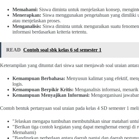
Memahami:
Siswa diminta untuk menjelaskan konsep, menginte
Menerapkan:
Siswa menggunakan pengetahuan yang dimiliki 
atau menjelaskan proses.
Menganalisis:
Siswa diminta untuk menguraikan suatu fenomena
informasi berdasarkan kriteria tertentu.
READ
Contoh soal sbk kelas 6 sd semester 1
Keterampilan yang dituntut dari siswa saat menjawab soal uraian antara
Kemampuan Berbahasa:
Menyusun kalimat yang efektif, meng
logis.
Kemampuan Berpikir Kritis:
Menganalisis informasi, menarik
Kemampuan Menyajikan Informasi:
Mengorganisasi jawaban 
Contoh bentuk pertanyaan soal uraian pada kelas 4 SD semester 1 meli
"Jelaskan mengapa tumbuhan membutuhkan sinar matahari untu
"Berikan tiga contoh kegiatan yang dapat menghemat energi di
Memahami)
"Bandingkan perbedaan antara daerah pantai dan daerah pegun