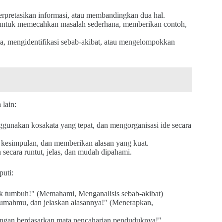
rpretasikan informasi, atau membandingkan dua hal.
untuk memecahkan masalah sederhana, memberikan contoh,
, mengidentifikasi sebab-akibat, atau mengelompokkan
 lain:
gunakan kosakata yang tepat, dan mengorganisasi ide secara
 kesimpulan, dan memberikan alasan yang kuat.
secara runtut, jelas, dan mudah dipahami.
puti:
k tumbuh!" (Memahami, Menganalisis sebab-akibat)
 rumahmu, dan jelaskan alasannya!" (Menerapkan,
ungan berdasarkan mata pencaharian penduduknya!"