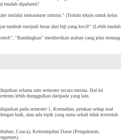
oal mudah dipahami?
uler melalui mekanisme mitosis." (Terlalu teknis untuk kelas
t tumbuh menjadi besar dari biji yang kecil!" (Lebih mudah
 contoh", "Bandingkan" memberikan arahan yang jelas tentang
iajarkan selama satu semester secara merata. Hal ini
ertentu lebih diunggulkan daripada yang lain.
 diajarkan pada semester 1. Kemudian, petakan setiap soal
dengan baik, atau ada topik yang sama sekali tidak tersentuh
buhan, Cuaca), Keterampilan Dasar (Pengukuran,
ragaman).