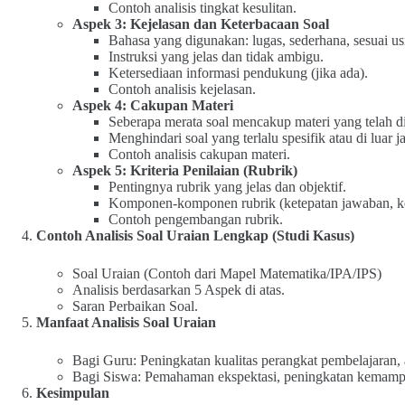
Contoh analisis tingkat kesulitan.
Aspek 3: Kejelasan dan Keterbacaan Soal
Bahasa yang digunakan: lugas, sederhana, sesuai us
Instruksi yang jelas dan tidak ambigu.
Ketersediaan informasi pendukung (jika ada).
Contoh analisis kejelasan.
Aspek 4: Cakupan Materi
Seberapa merata soal mencakup materi yang telah di
Menghindari soal yang terlalu spesifik atau di luar 
Contoh analisis cakupan materi.
Aspek 5: Kriteria Penilaian (Rubrik)
Pentingnya rubrik yang jelas dan objektif.
Komponen-komponen rubrik (ketepatan jawaban, ke
Contoh pengembangan rubrik.
Contoh Analisis Soal Uraian Lengkap (Studi Kasus)
Soal Uraian (Contoh dari Mapel Matematika/IPA/IPS)
Analisis berdasarkan 5 Aspek di atas.
Saran Perbaikan Soal.
Manfaat Analisis Soal Uraian
Bagi Guru: Peningkatan kualitas perangkat pembelajaran, a
Bagi Siswa: Pemahaman ekspektasi, peningkatan kemampua
Kesimpulan