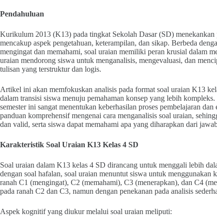
Pendahuluan
Kurikulum 2013 (K13) pada tingkat Sekolah Dasar (SD) menekankan
mencakup aspek pengetahuan, keterampilan, dan sikap. Berbeda den
mengingat dan memahami, soal uraian memiliki peran krusial dalam me
uraian mendorong siswa untuk menganalisis, mengevaluasi, dan mencip
tulisan yang terstruktur dan logis.
Artikel ini akan memfokuskan analisis pada format soal uraian K13 ke
dalam transisi siswa menuju pemahaman konsep yang lebih kompleks. Ol
semester ini sangat menentukan keberhasilan proses pembelajaran dan e
panduan komprehensif mengenai cara menganalisis soal uraian, sehingg
dan valid, serta siswa dapat memahami apa yang diharapkan dari jawa
Karakteristik Soal Uraian K13 Kelas 4 SD
Soal uraian dalam K13 kelas 4 SD dirancang untuk menggali lebih da
dengan soal hafalan, soal uraian menuntut siswa untuk menggunakan
ranah C1 (mengingat), C2 (memahami), C3 (menerapkan), dan C4 (menga
pada ranah C2 dan C3, namun dengan penekanan pada analisis sederh
Aspek kognitif yang diukur melalui soal uraian meliputi: