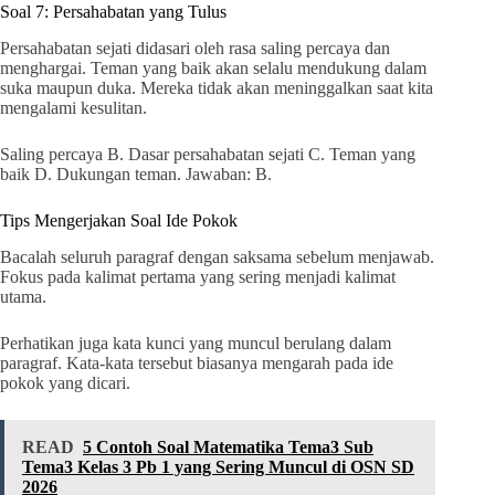
Soal 7: Persahabatan yang Tulus
Persahabatan sejati didasari oleh rasa saling percaya dan
menghargai. Teman yang baik akan selalu mendukung dalam
suka maupun duka. Mereka tidak akan meninggalkan saat kita
mengalami kesulitan.
Saling percaya B. Dasar persahabatan sejati C. Teman yang
baik D. Dukungan teman. Jawaban: B.
Tips Mengerjakan Soal Ide Pokok
Bacalah seluruh paragraf dengan saksama sebelum menjawab.
Fokus pada kalimat pertama yang sering menjadi kalimat
utama.
Perhatikan juga kata kunci yang muncul berulang dalam
paragraf. Kata-kata tersebut biasanya mengarah pada ide
pokok yang dicari.
READ
5 Contoh Soal Matematika Tema3 Sub
Tema3 Kelas 3 Pb 1 yang Sering Muncul di OSN SD
2026