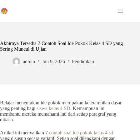
Skip
to
content
Akhirnya Tersedia 7 Contoh Soal Ide Pokok Kelas 4 SD yang
Sering Muncul di Ujian
admin
Juli 9, 2026
Pendidikan
Belajar menentukan ide pokok merupakan keterampilan dasar
yang penting bagi
siswa kelas 4 SD
. Kemampuan ini
membantu mereka memahami inti dari setiap paragraf yang
dibaca.
Artikel ini menyajikan 7
contoh soal ide pokok
kelas 4 sd
yang disusun secara variatif. Setiap soal dilengkapi dengan