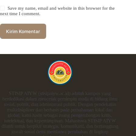
Save my name, email and website in this browser for the
next time I comment.
Kirim Komentar
STISIP AIYW (stisipaiyw.ac.id) adalah kampus yang
berdedikasi dalam mencetak pemimpin muda di bidang ilmu
sosial, politik, dan administrasi publik. Dengan pendekatan
multidisipliner dan berbasis pada pemahaman lokal dan
global, kami hadir sebagai ruang pengembangan kritis,
intelektual, dan kepemimpinan. Mahasiswa STISIP AIYW
dilatih untuk berpikir strategis, komunikatif, dan bertanggung
jawab sosial demi membawa perubahan di lingkup