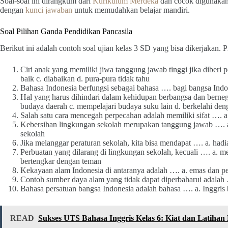
Soal-soal ini dirangkum dari
Kurikulum Merdeka
dan cocok digunakan s
dengan
kunci jawaban
untuk memudahkan belajar mandiri.
Soal Pilihan Ganda Pendidikan Pancasila
Berikut ini adalah contoh soal ujian kelas 3 SD yang bisa dikerjakan. P
Ciri anak yang memiliki jiwa tanggung jawab tinggi jika diberi 
baik c. diabaikan d. pura-pura tidak tahu
Bahasa Indonesia berfungsi sebagai bahasa …. bagi bangsa Indones
Hal yang harus dihindari dalam kehidupan berbangsa dan berneg
budaya daerah c. mempelajari budaya suku lain d. berkelahi den
Salah satu cara mencegah perpecahan adalah memiliki sifat …. a.
Kebersihan lingkungan sekolah merupakan tanggung jawab …. a. 
sekolah
Jika melanggar peraturan sekolah, kita bisa mendapat …. a. had
Perbuatan yang dilarang di lingkungan sekolah, kecuali …. a.
bertengkar dengan teman
Kekayaan alam Indonesia di antaranya adalah …. a. emas dan per
Contoh sumber daya alam yang tidak dapat diperbaharui adalah …
Bahasa persatuan bangsa Indonesia adalah bahasa …. a. Inggris 
READ
Sukses UTS Bahasa Inggris Kelas 6: Kiat dan Latihan 