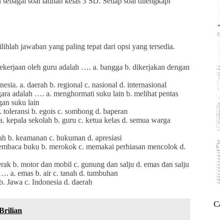
ebagai soal latihan kelas 3 SD. Setiap soal dilengkapi
ilihlah jawaban yang paling tepat dari opsi yang tersedia.
pekerjaan oleh guru adalah …. a. bangga b. dikerjakan dengan
ia. a. daerah b. regional c. nasional d. internasional
ara adalah …. a. menghormati suku lain b. melihat pentas
gan suku lain
 toleransi b. egois c. sombong d. baperan
kepala sekolah b. guru c. ketua kelas d. semua warga
iah b. keamanan c. hukuman d. apresiasi
 membaca buku b. merokok c. memakai perhiasan mencolok d.
ak b. motor dan mobil c. gunung dan salju d. emas dan salju
. a. emas b. air c. tanah d. tumbuhan
b. Jawa c. Indonesia d. daerah
C
Brilian