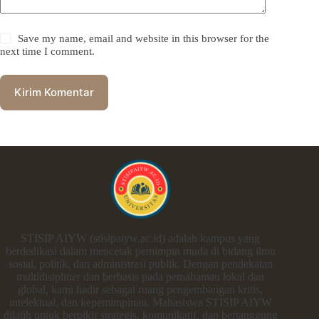
Save my name, email and website in this browser for the
next time I comment.
Kirim Komentar
STISIP AIYW (stisipaiyw.ac.id) adalah kampus yang
berdedikasi dalam mencetak pemimpin muda di bidang ilmu
sosial, politik, dan administrasi publik. Dengan pendekatan
multidisipliner dan berbasis pada pemahaman lokal dan
global, kami hadir sebagai ruang pengembangan kritis,
intelektual, dan kepemimpinan. Mahasiswa STISIP AIYW
dilatih untuk berpikir strategis, komunikatif, dan bertanggung